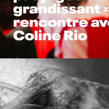
grandissant »
rencontre a
Coline Rio