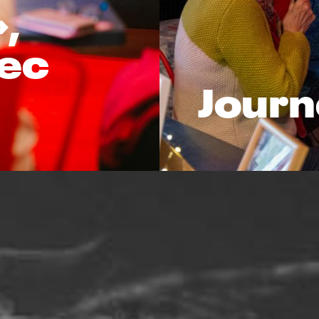
,
vec
Journ