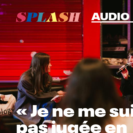
AUDIO
« Je ne me su
pas jugée en